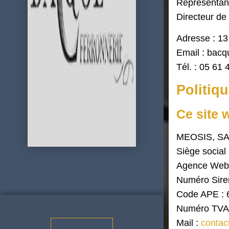
Représentant
Directeur de
Adresse : 1
Email : bacq
Tél. : 05 61 
Politiq
Ce site 
MEOSIS, SAR
Siège social
Agence Web
Numéro Sire
Code APE : 
Numéro TVA 
Mail :
contac