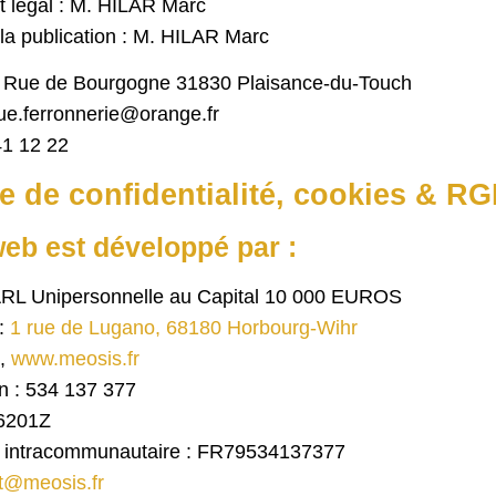
 légal : M. HILAR Marc
 la publication : M. HILAR Marc
3 Rue de Bourgogne 31830 Plaisance-du-Touch
ue.ferronnerie@orange.fr
41 12 22
ue de confidentialité, cookies & R
web est développé par :
L Unipersonnelle au Capital 10 000 EUROS
 :
1 rue de Lugano, 68180 Horbourg-Wihr
,
www.meosis.fr
n : 534 137 377
6201Z
intracommunautaire : FR79534137377
t@meosis.fr