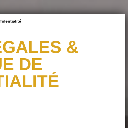
identialité
ÉGALES &
UE DE
IALITÉ