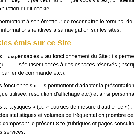
ui l’a déposé (serveur du site que vous visitez), un iden
piration dudit cookie.
ermettent à son émetteur de reconnaître le terminal de l’u
 informations relatives à sa navigation sur les sites.
ies émis sur ce Site
E
S
s indispensables » au fonctionnement du Site : ils perme
 gérer et sécuriser l’accès à des espaces réservés (insc
 panier de commande etc.).
 fonctionnels » : ils permettent d’adapter la présentatio
gue utilisée, résolution d’affichage etc.) et ainsi personn
s analytiques » (ou « cookies de mesure d’audience ») :
r des statistiques et volumes de fréquentation (nombre de v
 composant le présent Site (rubriques et pages consulté
s services.