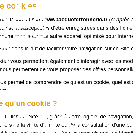
ue cookies
SES
nsultation du site
www.bacqueferronnerie.fr
(
ci-après 
ion sont susceptibles d’être enregistrées dans des fichier
éphone mobile ou tout autre appareil optimisé pour Interne
R
ont dans le but de faciliter votre navigation sur ce Sit
kies vous permettent également d’interagir avec les mod
 nous permettent de vous proposer des offres personnal
E
vous permet de comprendre ce qu’est un cookie, quel est
nt.
e qu’un cookie ?
TIONS
 un fichier texte qui, grâce à votre logiciel de navigat
l lors de la visite d’un site ou de la consultation d’une p