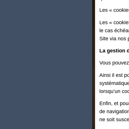
Les « cookies
Les « cookie
le cas échéan
Site via nos 
La gestion 
Vous pouvez c
Ainsi il est 
systématique
lorsqu’un coo
Enfin, et pou
de navigatio
ne soit susce