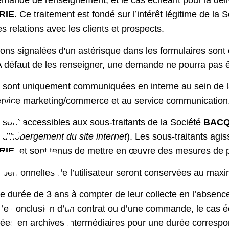
emande de renseignement, et le cas échéant pour la déli
RIE
. Ce traitement est fondé sur l’intérêt légitime de la 
s relations avec les clients et prospects.
L
ions signalées d'un astérisque dans les formulaires sont 
. A défaut de les renseigner, une demande ne pourra pas 
 sont uniquement communiquées en interne au sein de 
S
ervice marketing/commerce et au service communication
sont accessibles aux sous-traitants de la Société
BACQ
d’hébergement du site internet
). Les sous-traitants agi
ERS
RIE
, et sont tenus de mettre en œuvre des mesures de 
personnelles de l’utilisateur seront conservées au max
e durée de 3 ans à compter de leur collecte en l’absence
RES
de conclusion d’un contrat ou d’une commande, le cas éc
ées en archives intermédiaires pour une durée correspon