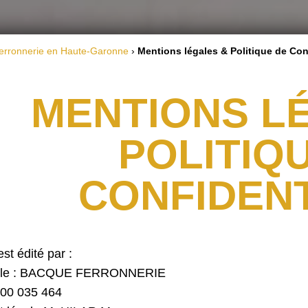
erronnerie en Haute-Garonne
›
Mentions légales & Politique de Conf
MENTIONS L
POLITIQ
CONFIDENT
st édité par :
iale : BACQUE FERRONNERIE
500 035 464