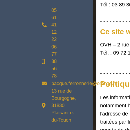
Tél : 03 89 
05
61
- - - - - - - - - 
41
Ce site 
12
22
OVH – 2 rue
06
Tél. : 09 72 
77
88
56
- - - - - - - - - 
78
Politiq
bacque.ferronnerie@orange.fr
13 rue de
Les informatio
Bourgogne,
notamment l'U
31830
Plaisance-
l'adresse de 
du-Touch
traitées par 