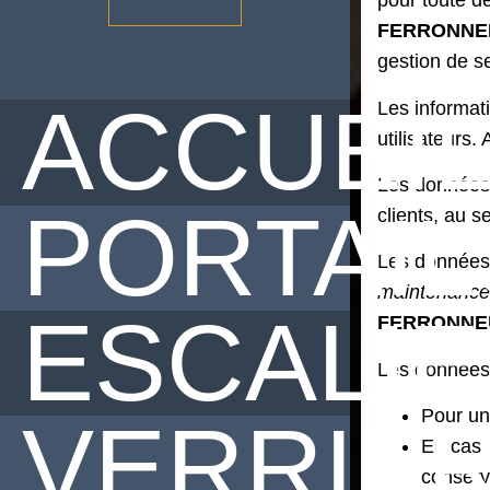
pour toute d
FERRONNE
gestion de se
ACCUEI
Les informat
utilisateurs
Les données
PORTAIL
clients,
au
s
Les données 
maintenance 
ESCALI
FERRONNE
Les données 
Pour un
VERRIÈ
En cas 
conserv