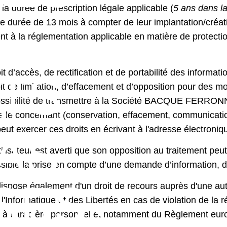
 la durée de prescription légale applicable (
5 ans dans la
e durée de 13 mois à compter de leur implantation/créat
 à la réglementation applicable en matière de protection
it d’accès, de rectification et de portabilité des informat
TS
S
it de limitation, d’effacement et d’opposition pour des m
ssibilité de transmettre à la Société
BACQUE FERRON
 le concernant (conservation, effacement, communication
 peut exercer ces droits en écrivant à l'adresse électron
AS
utilisateur est averti que son opposition au traitement peu
sible la prise en compte d’une demande d’information, d’u
SES
 dispose également d'un droit de recours auprès d'une au
l'Informatique et des Libertés en cas de violation de la 
INES
 à caractère personnel et notamment du Règlement eur