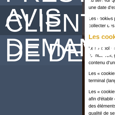
du serveur q
AVIS
une date d’ex
CLIENTS
Les cookies p
collecter des
Les cook
DEMAND
DE DEVI
Les « cookie
formulaires,
contenu d’un
Les « cookies
terminal (lan
Les « cookie
afin d'établi
des éléments
qualité de se