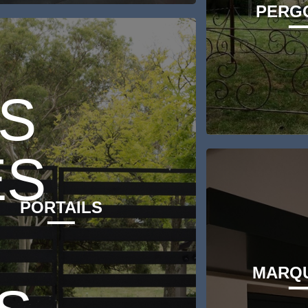
PERG
S
ES
PORTAILS
MARQU