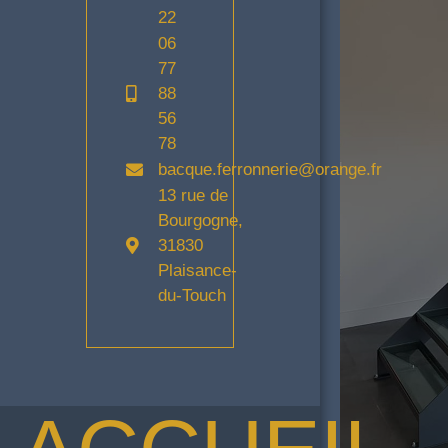
22
06
77
88
56
78
bacque.ferronnerie@orange.fr
13 rue de
Bourgogne,
31830
Plaisance-
du-Touch