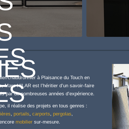
S
S
ES
NES
nier/chaudronnier à Plaisance du Touch en
ES
 Marc HILAR est l’héritier d’un savoir-faire
uis par de nombreuses années d’expérience.
e, il réalise des projets en tous genres :
ières
,
portails
,
carports
,
pergolas
,
encore
mobilier
sur-mesure.