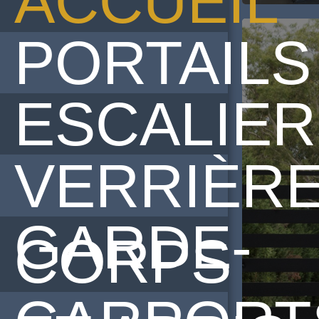
ACCUEIL
PORTAILS
ESCALIER
VERRIÈR
GARDE-
CORPS