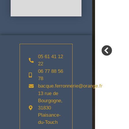
05 61 41 12
22
06 77 88 56
78
bacque.ferronnerie@orange.fr
13 rue de
Bourgogne,
31830
Plaisance-
du-Touch